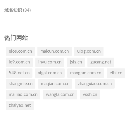
域名知识 (34)
热门网站
eios.com.cn
maicun.com.cn
ulog.com.cn
ie9.com.cn
inyu.com.cn
jsis.cn
gucang.net
548.net.cn
xigai.com.cn
mangran.com.cn
eibi.cn
shangmie.cn
maqian.com.cn
zhangxiao.com.cn
mailiao.com.cn
wangla.com.cn
vssh.cn
zhaiyao.net