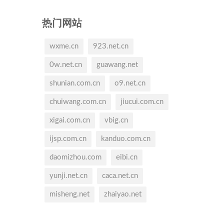
热门网站
wxme.cn
923.net.cn
0w.net.cn
guawang.net
shunian.com.cn
o9.net.cn
chuiwang.com.cn
jiucui.com.cn
xigai.com.cn
vbig.cn
ijsp.com.cn
kanduo.com.cn
daomizhou.com
eibi.cn
yunji.net.cn
caca.net.cn
misheng.net
zhaiyao.net