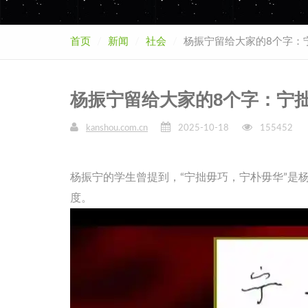
首页
新闻
社会
杨振宁留给大家的8个字：
杨振宁留给大家的8个字：宁
kanshou.com.cn
2025-10-18
155452
杨振宁的学生曾提到，“宁拙毋巧，宁朴毋华”是
度。