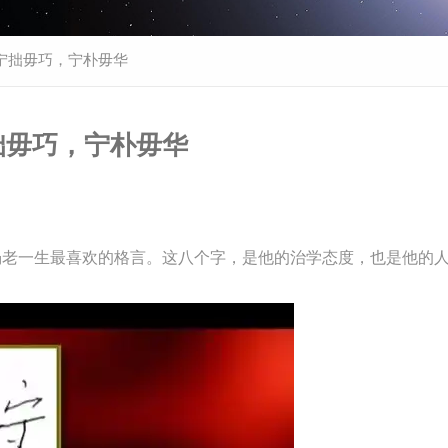
宁拙毋巧，宁朴毋华
拙毋巧，宁朴毋华
杨老一生最喜欢的格言。这八个字，是他的治学态度，也是他的